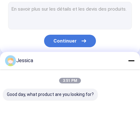
Marteau inverse de circulation
Forage RC
Système de forage à surcharge symétrique
Continuer
Pipe de forage RC à double paroi
système de forage d'odex
Jessica
Nos Catégories
Peu de perceuse d'entrave
3:51 PM
Outils de forage à marteaux
Good day, what product are you looking for?
Buttons coniques
Outils de perçage de noyaux de diamants
outils de perçage de
En bas du marteau
Peu de perceus
Broyeur à boutons
dth
de trou
DTH