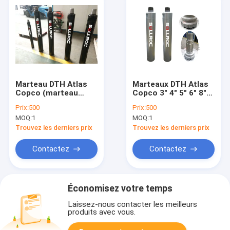
Marteau DTH Atlas
Marteaux DTH Atlas
Copco (marteau
Copco 3" 4" 5" 6" 8"
Cop34, Cop44,
10" 12"
Prix:
500
Prix:
500
Cop54, Cop64,
MOQ:
1
MOQ:
1
Cop84)
Trouvez les derniers prix
Trouvez les derniers prix
Contactez
Contactez
Économisez votre temps
Laissez-nous contacter les meilleurs
produits avec vous.