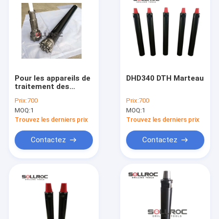
Pour les appareils de
DHD340 DTH Marteau
traitement des
déchets, le produit
Prix:
700
Prix:
700
doit être soumis à un
MOQ:
1
MOQ:
1
contrôle technique.
Trouvez les derniers prix
Trouvez les derniers prix
Contactez
Contactez
Maison
Produits
Au sujet de nous