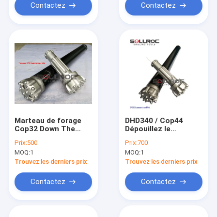
Contactez
Contactez
Marteau de forage
DHD340 / Cop44
Cop32 Down The
Dépouillez le
Hole DTH pour puits
marteau
Prix:
500
Prix:
700
d'eau / forage de
MOQ:
1
MOQ:
1
sautage
Trouvez les derniers prix
Trouvez les derniers prix
Contactez
Contactez