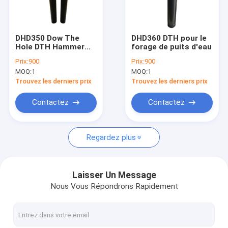
Visite d'usine
Contrôle de qualité
DHD350 Dow The
DHD360 DTH pour le
Hole DTH Hammer
forage de puits d'eau
Contactez-nous
pour le forage de
Prix:
900
Prix:
900
puits d'eau/blasting
MOQ:
1
MOQ:
1
Nouvelles
Trouvez les derniers prix
Trouvez les derniers prix
Cas
Contactez
Contactez
Regardez plus
outils de perçage de dth
En bas du marteau de trou
Laisser Un Message
Nous Vous Répondrons Rapidement
Peu de perceuse de DTH
GARNITURE DE FORAGE DE DTH