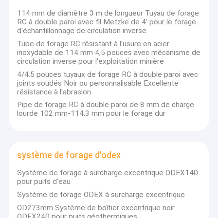
fournisseurs
Outils à
Visite d'usine
114 mm de diamètre 3 m de longueur Tuyau de forage
préférentiels
marteaux
RC à double paroi avec fil Metzke de 4' pour le forage
d'outils de
d'échantillonnage de circulation inverse
Contrôle de qualité
forage en
Le fil: R22,
roche de
R25, R28,
Tube de forage RC résistant à l'usure en acier
haute
R32, R35,
Contactez-nous
inoxydable de 114 mm 4,5 pouces avec mécanisme de
performance
R38, T38,
circulation inverse pour l'exploitation minière
tels que,
T45, T51,
Nouvelles
4/4.5 pouces tuyaux de forage RC à double paroi avec
marteaux et
ST58,
joints soudés Noir ou personnalisable Excellente
broches DTH,
GT60,
résistance à l'abrasion
marteaux et
Cas
GT68
broches
Conception
Pipe de forage RC à double paroi de 8 mm de charge
RC,Système
de la face
lourde 102 mm-114,3 mm pour le forage dur
ODEX,
du bouton:
système de
face plate,
symétrie,
outils de perçage de dth
centre de
barres de
chute,
système de forage d'odex
forage DTH et
Type de
En bas du marteau de trou
outils de
carrosserie
forage à
Système de forage à surcharge excentrique ODEX140
de
marteau
Peu de perceuse de DTH
pour puits d'eau
boutons:
supérieur, nos
normale et
Système de forage ODEX à surcharge excentrique
outils sont
rétrac
GARNITURE DE FORAGE DE DTH
largement
OD273mm Système de boîtier excentrique noir
Fil de
Diamètres
Région
utilisés dans
ODEX240 pour puits géothermiques
connexion:
des