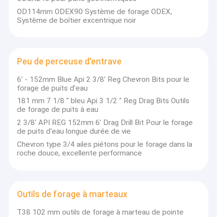
des
Marteau inverse de circulation
différentes
Range
3 à 4,5
boutons:
OD114mm ODEX90 Système de forage ODEX,
bits
applications
des
pouces de
45 mm à
Système de boîtier excentrique noir
RC: 84
de forage, y
marteaux
remet, 4 à
152 mm
Forage RC
mm à
compris
RC: 3 à 6
4,5
152
l'exploitation
pouces de
mm
Système de forage à surcharge symétrique
minière, le
Metzke
quarrying, le
Peu de perceuse d'entrave
forage de
Pipe de forage RC à double paroi
puits d'eau,
6' - 152mm Blue Api 2 3/8' Reg Chevron Bits pour le
etc.
forage de puits d'eau
système de forage d'odex
181 mm 7 1/8 " bleu Api 3 1/2 " Reg Drag Bits Outils
de forage de puits à eau
Nous pouvons
Peu de perceuse d'entrave
fournir des
2 3/8' API REG 152mm 6' Drag Drill Bit Pour le forage
spécifications:
de puits d'eau longue durée de vie
Outils de forage à marteaux
Chevron type 3/4 ailes piétons pour le forage dans la
La portée des
roche douce, excellente performance
marteaux DTH
Buttons coniques
est de 3" à 12"
Région des
Outils de perçage de noyaux de diamants
bits DTH: 90
mm à 600 mm
Outils de forage à marteaux
Broyeur à boutons
Bits
d'ouverture
T38 102 mm outils de forage à marteau de pointe
DTH: 4"-10" de