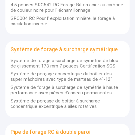
4.5 pouces SRC542 RC Forage Bit en acier au carbone
de couleur noire pour l' échantillonnage
SRC004 RC Pour l' exploitation minière, le forage à
circulation inverse
Système de forage à surcharge symétrique
Système de forage à surcharge de symétrie de bloc
de glissement 178 mm 7 pouces Certification SGS
Système de perçage concentrique du boîtier des
super mâchoires avec type de marteau de 4"-12"
Système de forage à surcharge de symétrie à haute
performance avec pièces d'anneau permanentes
Maison
Système de perçage de boîtier à surcharge
concentrique excentrique à ailes rotatives
Sollroc, avec
Produits
plus de 10 ans
d'expérience,
Au sujet de nous
est l'un des
Pipe de forage RC à double paroi
fabricants et