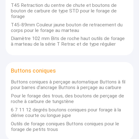
Peu de perceuse tricône
82/165 mm à
T45 Retraction du centre de chute et boutons de
445/660 mm
bouton de carbure de type STD pour le forage de
Shanks: série
forage
BR, DHD, COP,
T45-89mm Couleur jaune bouton de retracement du
Mission, Mach;
corps pour le forage au marteau
SD; QL; Numa.
Diamètre 102 mm Bits de roche haut outils de forage
à marteau de la série T Retrac et de type régulier
Buttons coniques
Buttons coniques à perçage automatique Buttons à fil
pour barres d'ancrage Buttons à perçage au carbure
Nous avons établi des relations commerciales à long terme
Pour le forage des trous, des boutons de perçage de
avec les clients dans différents pays, en particulier en
roche à carbure de tungstène
Europe, Afrique, Australie, pays d'Amérique du Sud et etc
6 7 11 12 degrés boutons coniques pour forage à la
dérive courte ou longue jupe
Outils de forage coniques Buttons coniques pour le
forage de petits trous