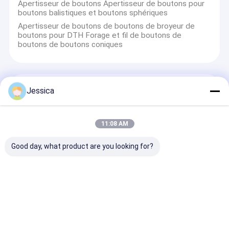
Apertisseur de boutons Apertisseur de boutons pour
boutons balistiques et boutons sphériques
Apertisseur de boutons de boutons de broyeur de
boutons pour DTH Forage et fil de boutons de
boutons de boutons coniques
Peu de perceuse tricône
Jessica
IADC635-251 9 7/8 pouces Tricone perceuse pour l'
exploitation minière
11:08 AM
Bits de rouleaux de roche tricon carbure API IADC à
haut rendement pour l'exploration
Good day, what product are you looking for?
251 mm 9 7/8 pouces IADC545 Tricone Bit Calcaire
doux Couleur dorée pour l'exploitation minière
IADC545 251 mm Forage à Tricone minier, Dth Outils
de forage Longue durée de vie
outils de perçage de dth