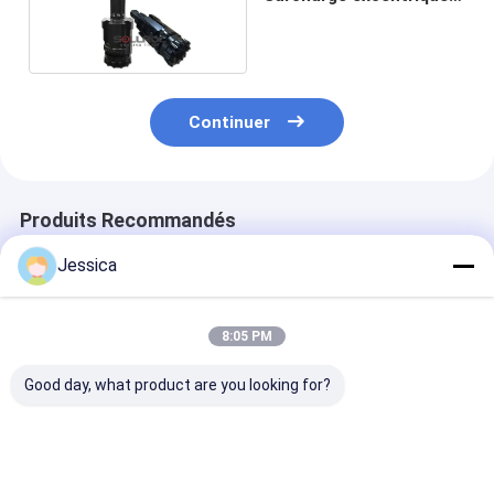
ODEX140 pour puits
d'eau
Continuer
Produits Recommandés
Jessica
8:05 PM
Good day, what product are you looking for?
Durée de vie longue
3 pouces à 10 pouces
Système de boî
ODEX115 Système de
ODEX système de
de surcharge 
forage Odex Bit
forage haute
taille complète
pression d'air et
moindre coût 