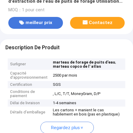
d'extraction de l'eau de puits de forage Utilisation
de rampe QL50
MOQ：1 pour cent
meilleur prix
Contactez
Description De Produit
,
marteau de forage de puits d'eau
Surligner
marteau copco de l' atlas
Capacité
2500 par mois
d'approvisionnement
Certification
SGS
Conditions de
, L/C, T/T, MoneyGram, D/P
paiement
Délai de livraison
1-4 semaines
Les cartons + manient le cas
Détails d'emballage
habilement en bois (pas en plastique)
Regardez plus