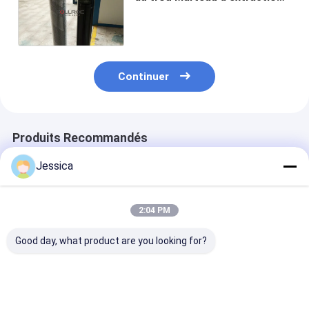
de l'eau de puits de forage
Utilisation de rampe QL50
Continuer
Produits Recommandés
Jessica
2:04 PM
Good day, what product are you looking for?
High Performance
High Performance
SRC542 4.5inc
SRC543 Reverse
4.5inch Reverse
Hammer with 1
Circulation Hammer
Circulation Hammer
Warranty for 
4.5inch 116mm for
with 116mm OD and
Performance W