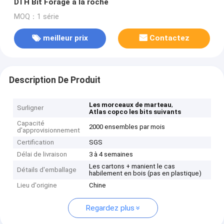
DTH Bit Forage à la roche
MOQ：1 série
meilleur prix
Contactez
Description De Produit
,
Les morceaux de marteau
Surligner
Atlas copco les bits suivants
Capacité
2000 ensembles par mois
d'approvisionnement
Certification
SGS
Délai de livraison
3 à 4 semaines
Les cartons + manient le cas
Détails d'emballage
habilement en bois (pas en plastique)
Lieu d'origine
Chine
Regardez plus