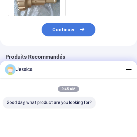
Mission60 DTH Bit
Forage à la roche
Continuer
Produits Recommandés
Jessica
9:45 AM
Good day, what product are you looking for?
Trépan de forage
SOLLROC COP44
SOLLROC/En b
DTH 4''-110mm pour
vers le bas du trou / 4
trou/Bits de f
l'exploitation minière
pouces dth bit pour
DTH/Bits de
le forage de puits
bouton/COP32
d'eau
pouces Dth Bit
Meilleur prix
Meilleur prix
Meilleur p