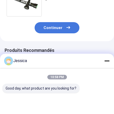
dans la catégorie des pièces
détachées, à savoir les pièces
détachées.
Continuer
Produits Recommandés
Jessica
10:58 PM
Good day, what product are you looking for?
Marteau RC à haute
Marteau à
Marteau à
pénétration, longue
circulation inverse
circulation in
durée de vie et haute
en acier à haute
en acier à hau
efficacité pour le
teneur en carbone
teneur en carb