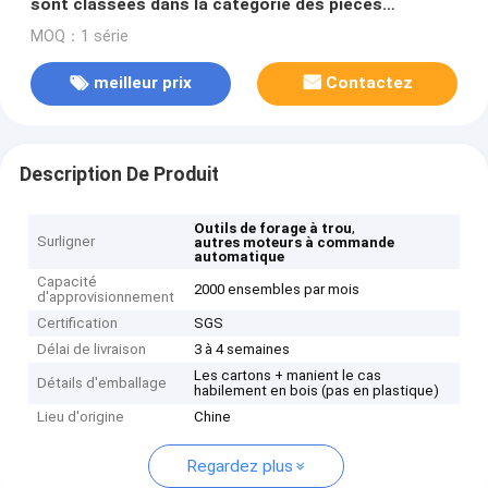
sont classées dans la catégorie des pièces
détachées, à savoir les pièces détachées.
MOQ：1 série
meilleur prix
Contactez
Description De Produit
,
Outils de forage à trou
Surligner
autres moteurs à commande
automatique
Capacité
2000 ensembles par mois
d'approvisionnement
Certification
SGS
Délai de livraison
3 à 4 semaines
Les cartons + manient le cas
Détails d'emballage
habilement en bois (pas en plastique)
Lieu d'origine
Chine
Regardez plus