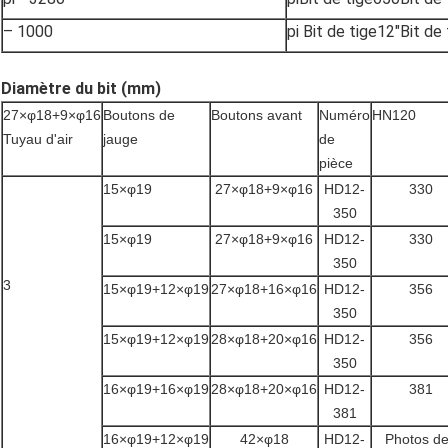
– 1000
pi
Bit de tige
12"
Bit de 
Diamètre du bit (mm)
27×φ18+9×φ16
Boutons de
Boutons avant
Numéro
HN120
Tuyau d'air
jauge
de
pièce
15×φ19
27×φ18+9×φ16
HD12-
330
350
15×φ19
27×φ18+9×φ16
HD12-
330
350
3
15×φ19+12×φ19
27×φ18+16×φ16
HD12-
356
350
15×φ19+12×φ19
28×φ18+20×φ16
HD12-
356
350
16×φ19+16×φ19
28×φ18+20×φ16
HD12-
381
381
16×φ19+12×φ19
42×φ18
HD12-
Photos d