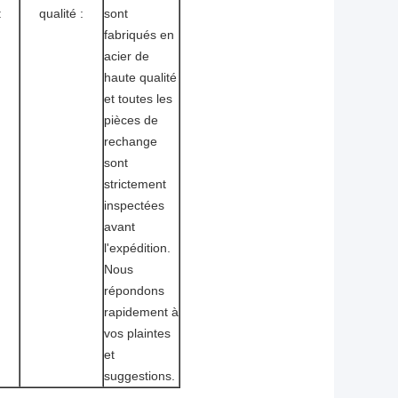
:
qualité :
sont
fabriqués en
acier de
haute qualité
et toutes les
pièces de
rechange
sont
strictement
inspectées
avant
l'expédition.
Nous
répondons
rapidement à
vos plaintes
et
suggestions.