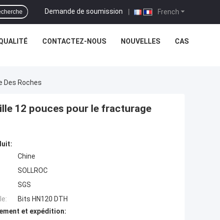
Demande de soumission
|
French
cherche
QUALITÉ
CONTACTEZ-NOUS
NOUVELLES
CAS
ge Des Roches
lle 12 pouces pour le fracturage
uit:
Chine
SOLLROC
SGS
e:
Bits HN120 DTH
ement et expédition: