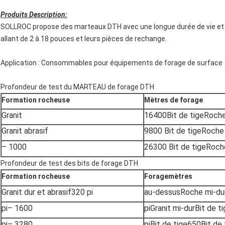
Produits D
escription:
SOLLROC propose des marteaux DTH avec une longue durée de vie et 
allant de 2 à 18 pouces et leurs pièces de rechange.
Application : Consommables pour équipements de forage de surface
Profondeur de test du MARTEAU de forage DTH
Formation rocheuse
Mètres de forage
Granit
16400
Bit de tige
Roche
Granit abrasif
9800
Bit de tige
Roche
– 1000
26300
Bit de tige
Roch
Profondeur de test des bits de forage DTH
Formation rocheuse
Forage
mètres
Granit dur et abrasif
320 pi
au-dessus
Roche mi-du
pi
– 1600
pi
Granit mi-dur
Bit de t
pi
– 3280
pi
Bit de tige
650
Bit de 