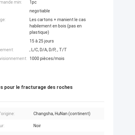
mande min:
1pc
negotiable
ge:
Les cartons + manient le cas
habilement en bois (pas en
plastique)
15 à 25 jours
iement:
, L/C, D/A, D/P, , T/T
ovisionnement:
1000 pièces/mois
es pour le fracturage des roches
'origine:
Changsha, HuNan (continent)
ur:
Noir