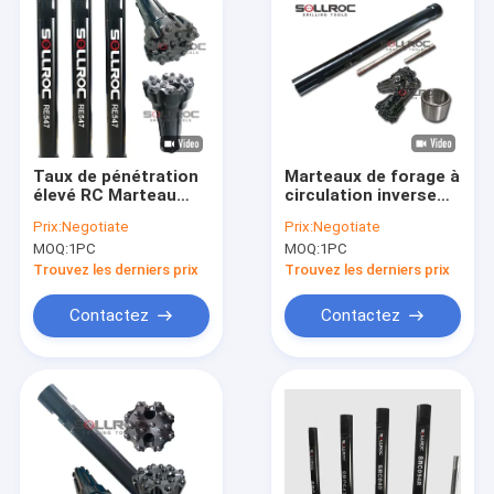
Taux de pénétration
Marteaux de forage à
élevé RC Marteau
circulation inverse
Remet fil Bonne
marteaux RC pour la
Prix:
Negotiate
Prix:
Negotiate
résistance à l'usure
formation de gravier
MOQ:
1PC
MOQ:
1PC
pour la formation de
complexe
gravier
Trouvez les derniers prix
Trouvez les derniers prix
Contactez
Contactez
Maison
Produits
Au sujet de nous