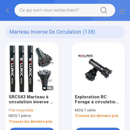
Marteau Inverse De Circulation
(138)
SRC543 Marteau à
Exploration RC
circulation inverse à
Forage à circulation
fil OD116mm de 4'
inverse marteaux
Prix:
negotiate
MOQ:
1 série
SRC547
MOQ:
1 pièce
Trouvez les derniers prix
Trouvez les derniers prix