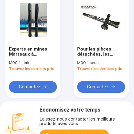
Experts en mines
Pour les pièces
Marteaux à
détachées, les
circulation inverse
pièces détachées
MOQ:
1 série
MOQ:
1 série
RC Forage marteaux
sont classées dans
Trouvez les derniers prix
Trouvez les derniers prix
SRC545
la catégorie des
pièces détachées, à
savoir les pièces
détachées.
Contactez
Contactez
Économisez votre temps
Laissez-nous contacter les meilleurs
produits avec vous.