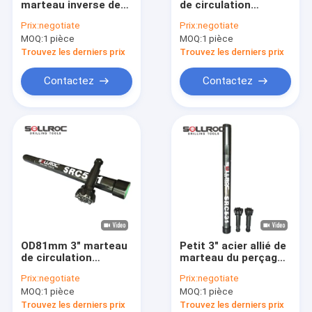
marteau inverse de
de circulation
Marteau inverse de circulation
perceuse de la
d'inverse de RC pour
Prix:
negotiate
Prix:
negotiate
circulation RC de
le contrôle de
MOQ:
Forage RC
1 pièce
MOQ:
1 pièce
marteau pour le
catégorie
soufflage
Trouvez les derniers prix
Trouvez les derniers prix
Système de forage à surcharge symétrique
Contactez
Contactez
Pipe de forage RC à double paroi
système de forage d'odex
Peu de perceuse d'entrave
Outils de forage à marteaux
Buttons coniques
OD81mm 3" marteau
Petit 3" acier allié de
Outils de perçage de noyaux de diamants
de circulation
marteau du perçage
d'inverse de RE531
RC de trou
Prix:
negotiate
Prix:
negotiate
RC pour le perçage
Broyeur à boutons
MOQ:
1 pièce
MOQ:
1 pièce
profond
d'exploration
Trouvez les derniers prix
Trouvez les derniers prix