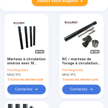
Donnez votre exigence
Marteau à circulation
RC / marteau de
inverse avec fil
forage à circulation
Remet/Metzke 84
inverse de couleur
Prix:
Negotiate
Prix:
Negotiate
mm-152 mm trou
noire pour la
MOQ:
1PC
MOQ:
1PC
Couleur optionnelle
formation de gravier
Usure fiable
complexe
Trouvez les derniers prix
Trouvez les derniers prix
Contactez
Contactez