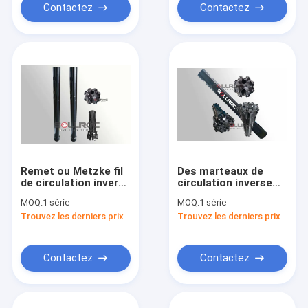
Contactez
Contactez
Remet ou Metzke fil
Des marteaux de
de circulation inverse
circulation inverse
marteau 84,5 kg
durables RC outils de
MOQ:
1 série
MOQ:
1 série
résistance à l'acide
forage haut de
Trouvez les derniers prix
Trouvez les derniers prix
gamme pour rames
PR40
Contactez
Contactez