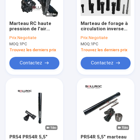
Visite d'usine
Contrôle de qualité
Marteau RC haute
Marteau de forage à
pression de l'air
circulation inverse
Contactez-nous
Résilience
RC à haute
Prix:
Negotiate
Prix:
Negotiate
exceptionnelle
performance pour le
MOQ:
1PC
MOQ:
1PC
Résistance à l'usure
forage par
Nouvelles
pour le forage à
échantillonnage
Trouvez les derniers prix
Trouvez les derniers prix
circulation inverse
Cas
Contactez
Contactez
outils de perçage de dth
En bas du marteau de trou
Peu de perceuse de DTH
GARNITURE DE FORAGE DE DTH
PR54 PR54R 5,5"
PR54R 5,5" marteau