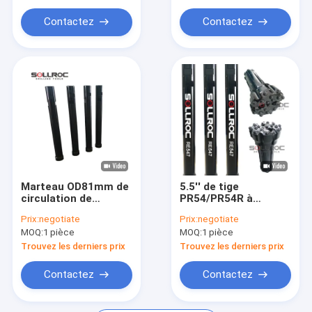
Peu de perceuse tricône
Contactez
Contactez
Marteau OD81mm de
5.5'' de tige
circulation de
PR54/PR54R à
l'inverse RE531 avec
circulation inverse
Prix:
negotiate
Prix:
negotiate
le perçage noir
RC marteau de
MOQ:
1 pièce
MOQ:
1 pièce
d'exploration de
forage pour
couleur
échantillonnage
Trouvez les derniers prix
Trouvez les derniers prix
Contactez
Contactez