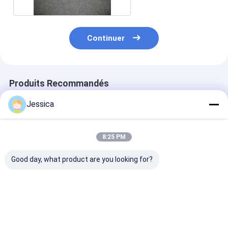
Continuer
Produits Recommandés
Jessica
8:25 PM
Good day, what product are you looking for?
Durée de vie longue
3 pouces à 10 pouces
Système de boî
ODEX115 Système de
ODEX système de
de surcharge 
forage Odex Bit
forage haute
taille complète
pression d'air et
moindre coût 
ODEX90-odex280
longue durée d
Meilleur prix
Meilleur prix
Meilleur p
facile à utiliser