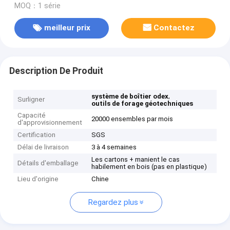
MOQ：1 série
meilleur prix
Contactez
Description De Produit
,
système de boîtier odex
Surligner
outils de forage géotechniques
Capacité
20000 ensembles par mois
d'approvisionnement
Certification
SGS
Délai de livraison
3 à 4 semaines
Les cartons + manient le cas
Détails d'emballage
habilement en bois (pas en plastique)
Lieu d'origine
Chine
Regardez plus